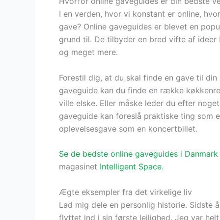
Hvorfor online gaveguides er din bedste v
I en verden, hvor vi konstant er online, hvor
gave? Online gaveguides er blevet en popu
grund til. De tilbyder en bred vifte af idee
og meget mere.
Forestil dig, at du skal finde en gave til d
gaveguide kan du finde en række køkkenre
ville elske. Eller måske leder du efter noget
gaveguide kan foreslå praktiske ting som e
oplevelsesgave som en koncertbillet.
Se de bedste online gaveguides i Danmark i
magasinet
Intelligent Space
.
Ægte eksempler fra det virkelige liv
Lad mig dele en personlig historie. Sidste år
flyttet ind i sin første lejlighed. Jeg var h