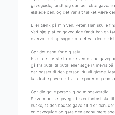
gaveguide, fandt jeg den perfekte gave: e
elskede den, og det var alt takket være de
Eller tænk på min ven, Peter. Han skulle fi
Ved hjælp af en gaveguide fandt han en fø
overvældet og sagde, at det var den bedst
Gør det nemt for dig selv
En af de største fordele ved online gaveguid
gå fra butik til butik eller søge i timevis p
der passer til den person, du vil glæde. Man
kan købe gaverne, hvilket sparer dig endnu
Gør din gave personlig og mindeværdig
Selvom online gaveguides er fantastiske til a
huske, at den bedste gave altid er den, de
en gaveguide og gøre den endnu mere spec