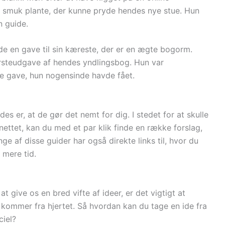
n smuk plante, der kunne pryde hendes nye stue. Hun
n guide.
nde en gave til sin kæreste, der er en ægte bogorm.
rsteudgave af hendes yndlingsbog. Hun var
e gave, hun nogensinde havde fået.
es er, at de gør det nemt for dig. I stedet for at skulle
å nettet, kan du med et par klik finde en række forslag,
ge af disse guider har også direkte links til, hvor du
 mere tid.
t give os en bred vifte af ideer, er det vigtigt at
r kommer fra hjertet. Så hvordan kan du tage en ide fra
iel?