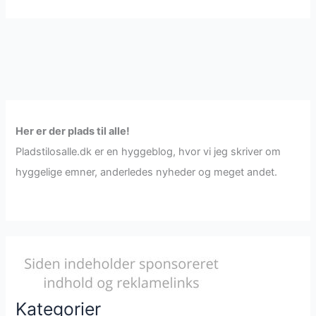
Vandland
vs.
Oppustelig
Badebassin:
Hvad
skal
man
vælge?
Her er der plads til alle!
Pladstilosalle.dk er en hyggeblog, hvor vi jeg skriver om
hyggelige emner, anderledes nyheder og meget andet.
Kategorier