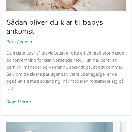
Sådan bliver du klar til babys
ankomst
Børn
/
admin
De sidste uger af graviditeten er ofte en tid med stor glæde
og forventning for den vordende mor. Hun har båret sit
barn i ni måneder og venter nu spændt på, at det kommer.
Selv om de sidste par uger kan være ubehagelige, er de
også en tid med spænding, når moderen forbereder sig på
[…]
Sådan
Read More »
bliver
du
klar
til