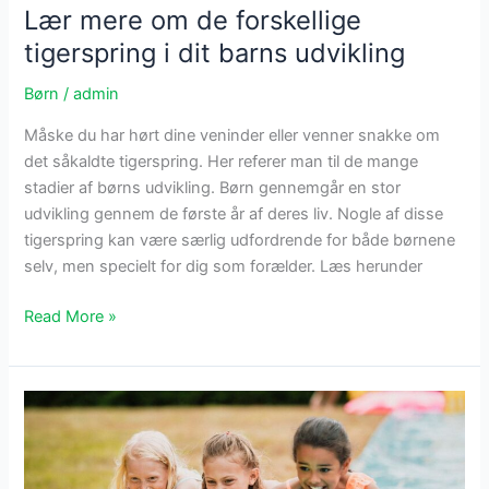
Lær mere om de forskellige
tigerspring i dit barns udvikling
Børn
/
admin
Måske du har hørt dine veninder eller venner snakke om
det såkaldte tigerspring. Her referer man til de mange
stadier af børns udvikling. Børn gennemgår en stor
udvikling gennem de første år af deres liv. Nogle af disse
tigerspring kan være særlig udfordrende for både børnene
selv, men specielt for dig som forælder. Læs herunder
Lær
Read More »
mere
om
de
forskellige
tigerspring
i