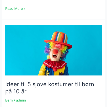
4
Read More »
essentielle
møbler
til
babyværelset
Ideer til 5 sjove kostumer til børn
på 10 år
Børn
/
admin