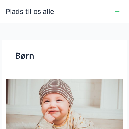
Gå
Plads til os alle
til
indholdet
Børn