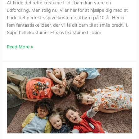
At finde det rette kostume til dit barn kan være en
udfordring. Men rolig nu, vi er her for at hjælpe dig med at
finde det perfekte sjove kostume til børn på 10 år. Her er
fem fantastiske ideer, der vil få dit barn til at smile bredt. 1.
Superheltekostumer Et sjovt kostume til børn
Ideer
Read More »
til
5
sjove
kostumer
til
børn
på
10
år